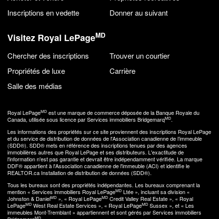
Inscriptions en vedette
Donner au suivant
MD
Visitez Royal LePage
Chercher des inscriptions
Trouver un courtier
Propriétés de luxe
Carrière
Salle des médias
MD
Royal LePage
est une marque de commerce déposée de la Banque Royale du
MD
Canada, utilisée sous licence par Services immobiliers Bridgemarq
.
Les informations des propriétés sur ce site proviennent des inscriptions Royal LePage
et du service de distribution de données de l'Association canadienne de l’immeuble
(SDD®). SDD® mets en référence des inscriptions tenues par des agences
immobilières autres que Royal LePage et ses distributeurs. L'exactitude de
l'information n'est pas garantie et devrait être indépendamment vérifiée. La marque
DDF® appartient à l'Association canadienne de l'immeuble (ACI) et identifie le
REALTOR.ca Installation de distribution de données (SDD®).
Tous les bureaux sont des propriétés indépendantes. Les bureaux comprenant la
MD
mention « Services immobiliers Royal LePage
Ltée », incluant sa division «
MD
MD
Johnston & Daniel
», « Royal LePage
Credit Valley Real Estate », « Royal
MD
MD
LePage
West Real Estate Services », « Royal LePage
Sussex », et « Les
immeubles Mont-Tremblant » appartiennent et sont gérés par Services immobiliers
MD
Bridgemarq
.