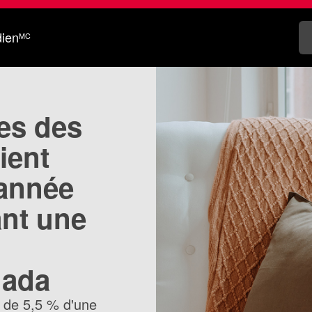
dien
MC
es des
ient
l’année
ant une
nada
r de 5,5 % d'une