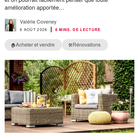
amélioration apportée…
Valérie Coveney
6 AOÛT 2026
8 MINS. DE LECTURE
Acheter et vendre
Rénovations
🏠
🛠️