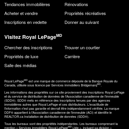
Tendances immobilières
Rénovations
Acheter et vendre
Propriétés récréatives
Inscriptions en vedette
Donner au suivant
MD
Visitez Royal LePage
Chercher des inscriptions
Trouver un courtier
Propriétés de luxe
Carrière
Salle des médias
MD
Royal LePage
est une marque de commerce déposée de la Banque Royale du
MD
Canada, utilisée sous licence par Services immobiliers Bridgemarq
.
Les informations des propriétés sur ce site proviennent des inscriptions Royal LePage
et du service de distribution de données de l'Association canadienne de l’immeuble
(SDD®). SDD® mets en référence des inscriptions tenues par des agences
immobilières autres que Royal LePage et ses distributeurs. L'exactitude de
l'information n'est pas garantie et devrait être indépendamment vérifiée. La marque
DDF® appartient à l'Association canadienne de l'immeuble (ACI) et identifie le
REALTOR.ca Installation de distribution de données (SDD®).
Tous les bureaux sont des propriétés indépendantes. Les bureaux comprenant la
MD
mention « Services immobiliers Royal LePage
Ltée », incluant sa division «