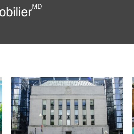
MD
bilier