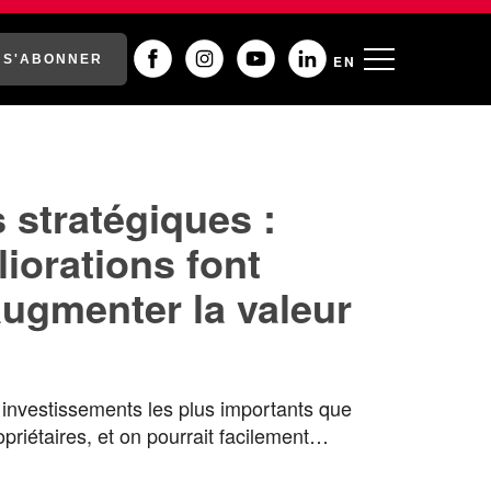
S'ABONNER
EN
 stratégiques :
iorations font
augmenter la valeur
?
s investissements les plus importants que
opriétaires, et on pourrait facilement
ation apportée…