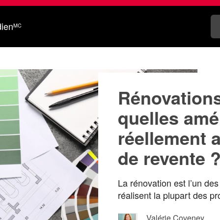
dien
MC
Rénovations
quelles amél
réellement 
de revente 
La rénovation est l’un de
réalisent la plupart des pr
penser que toute amélior
Valérie Coveney