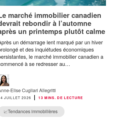
Le marché immobilier canadien
devrait rebondir à l’automne
après un printemps plutôt calme
Après un démarrage lent marqué par un hiver
prolongé et des inquiétudes économiques
persistantes, le marché immobilier canadien a
commencé à se redresser au…
Anne-Elise Cugliari Allegritti
14 JUILLET 2026
13 MINS. DE LECTURE
Tendances immobilières
📈