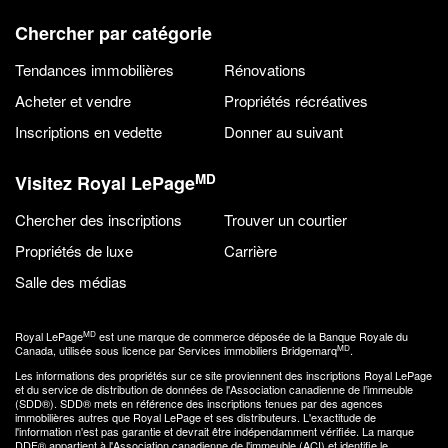
Chercher par catégorie
Tendances immobilières
Rénovations
Acheter et vendre
Propriétés récréatives
Inscriptions en vedette
Donner au suivant
MD
Visitez Royal LePage
Chercher des inscriptions
Trouver un courtier
Propriétés de luxe
Carrière
Salle des médias
MD
Royal LePage
est une marque de commerce déposée de la Banque Royale du
MD
Canada, utilisée sous licence par Services immobiliers Bridgemarq
.
Les informations des propriétés sur ce site proviennent des inscriptions Royal LePage
et du service de distribution de données de l'Association canadienne de l’immeuble
(SDD®). SDD® mets en référence des inscriptions tenues par des agences
immobilières autres que Royal LePage et ses distributeurs. L'exactitude de
l'information n'est pas garantie et devrait être indépendamment vérifiée. La marque
DDF® appartient à l'Association canadienne de l'immeuble (ACI) et identifie le