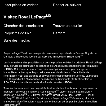
Inscriptions en vedette
Donner au suivant
MD
Visitez Royal LePage
Chercher des inscriptions
Trouver un courtier
Propriétés de luxe
Carrière
Salle des médias
MD
Royal LePage
est une marque de commerce déposée de la Banque Royale du
MD
Canada, utilisée sous licence par Services immobiliers Bridgemarq
.
Les informations des propriétés sur ce site proviennent des inscriptions Royal LePage
et du service de distribution de données de l'Association canadienne de l’immeuble
(SDD®). SDD® mets en référence des inscriptions tenues par des agences
immobilières autres que Royal LePage et ses distributeurs. L'exactitude de
l'information n'est pas garantie et devrait être indépendamment vérifiée. La marque
DDF® appartient à l'Association canadienne de l'immeuble (ACI) et identifie le
REALTOR.ca Installation de distribution de données (SDD®).
Tous les bureaux sont des propriétés indépendantes. Les bureaux comprenant la
MD
mention « Services immobiliers Royal LePage
Ltée », incluant sa division «
MD
MD
Johnston & Daniel
», « Royal LePage
Credit Valley Real Estate », « Royal
MD
MD
LePage
West Real Estate Services », « Royal LePage
Sussex », et « Les
immeubles Mont-Tremblant » appartiennent et sont gérés par Services immobiliers
MD
Bridgemarq
.