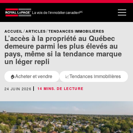
La voix de l’immobilier canadien
MC
ACCUEIL
ARTICLES
TENDANCES IMMOBILIÈRES
L’accès à la propriété au Québec
demeure parmi les plus élevés au
pays, même si la tendance marque
un léger repli
Acheter et vendre
Tendances immobilières
🏠
📈
14 MINS. DE LECTURE
24 JUIN 2026