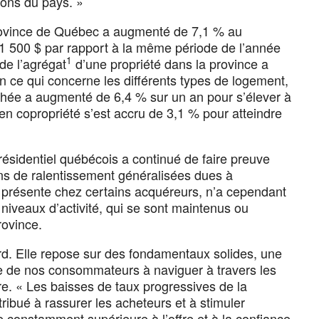
ons du pays. »
 province de Québec a augmenté de 7,1 % au
61 500 $ par rapport à la même période de l’année
1
 de l’agrégat
d’une propriété dans la province a
n ce qui concerne les différents types de logement,
achée a augmenté de 6,4 % sur un an pour s’élever à
en copropriété s’est accru de 3,1 % pour atteindre
ésidentiel québécois a continué de faire preuve
ns de ralentissement généralisées dues à
s présente chez certains acquéreurs, n’a cependant
 niveaux d’activité, qui se sont maintenus ou
rovince.
ard. Elle repose sur des fondamentaux solides, une
e de nos consommateurs à naviguer à travers les
re. « Les baisses de taux progressives de la
bué à rassurer les acheteurs et à stimuler
de constamment supérieure à l’offre et à la confiance