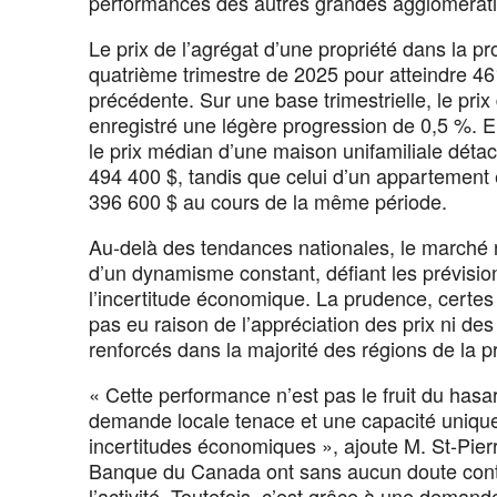
performances des autres grandes agglomérati
Le prix de l’agrégat d’une propriété dans la
quatrième trimestre de 2025 pour atteindre 4
précédente. Sur une base trimestrielle, le prix
enregistré une légère progression de 0,5 %. E
le prix médian d’une maison unifamiliale dét
494 400 $, tandis que celui d’un appartement 
396 600 $ au cours de la même période.
Au-delà des tendances nationales, le marché r
d’un dynamisme constant, défiant les prévisio
l’incertitude économique. La prudence, certe
pas eu raison de l’appréciation des prix ni des
renforcés dans la majorité des régions de la p
« Cette performance n’est pas le fruit du has
demande locale tenace et une capacité uniqu
incertitudes économiques », ajoute M. St-Pier
Banque du Canada ont sans aucun doute contri
l’activité. Toutefois, c’est grâce à une deman