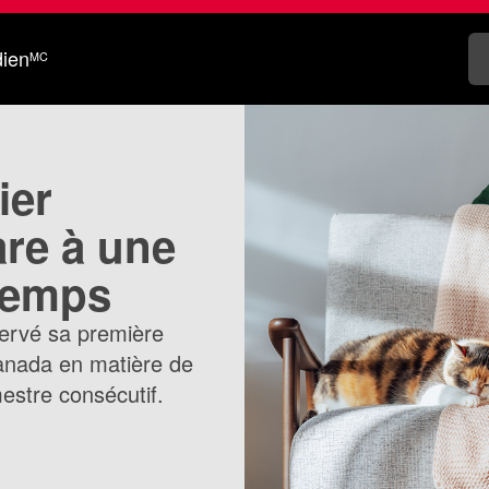
dien
MC
ier
re à une
temps
servé sa première
anada en matière de
mestre consécutif.