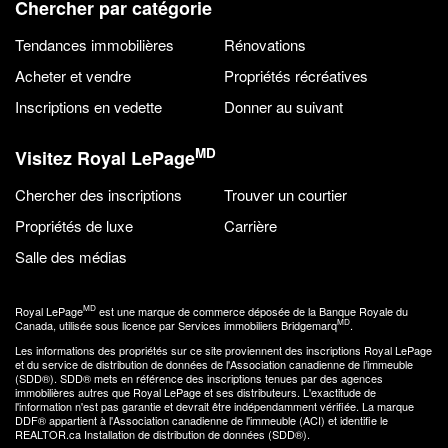
Chercher par catégorie
Tendances immobilières
Rénovations
Acheter et vendre
Propriétés récréatives
Inscriptions en vedette
Donner au suivant
MD
Visitez Royal LePage
Chercher des inscriptions
Trouver un courtier
Propriétés de luxe
Carrière
Salle des médias
MD
Royal LePage
est une marque de commerce déposée de la Banque Royale du
MD
Canada, utilisée sous licence par Services immobiliers Bridgemarq
.
Les informations des propriétés sur ce site proviennent des inscriptions Royal LePage
et du service de distribution de données de l'Association canadienne de l’immeuble
(SDD®). SDD® mets en référence des inscriptions tenues par des agences
immobilières autres que Royal LePage et ses distributeurs. L'exactitude de
l'information n'est pas garantie et devrait être indépendamment vérifiée. La marque
DDF® appartient à l'Association canadienne de l'immeuble (ACI) et identifie le
REALTOR.ca Installation de distribution de données (SDD®).