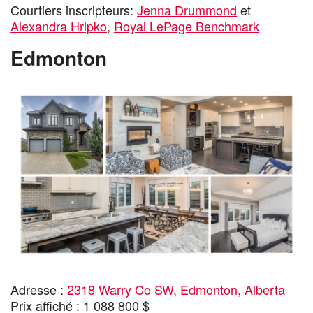
Courtiers inscripteurs:
Jenna Drummond
et
Alexandra Hripko
,
Royal LePage Benchmark
Edmonton
Adresse :
2318 Warry Co SW, Edmonton, Alberta
Prix affiché : 1 088 800 $