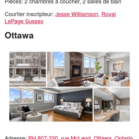
Pièces: 2 chambres à coucher, 2 salles de bain
Courtier inscripteur:
Jesse Williamson
,
Royal
LePage Sussex
Ottawa
Adresse:
PH 807-320, rue McLeod, Ottawa, Ontario