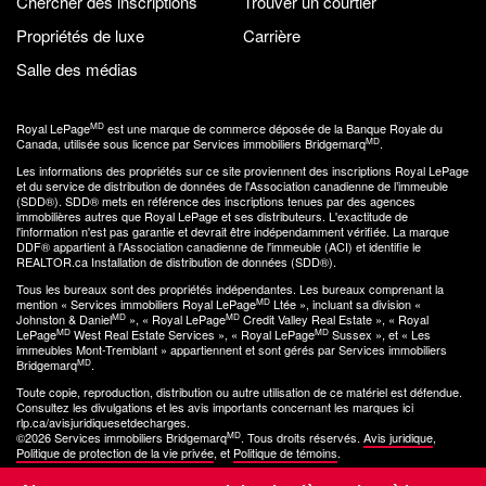
Chercher des inscriptions
Trouver un courtier
Propriétés de luxe
Carrière
Salle des médias
MD
Royal LePage
est une marque de commerce déposée de la Banque Royale du
MD
Canada, utilisée sous licence par Services immobiliers Bridgemarq
.
Les informations des propriétés sur ce site proviennent des inscriptions Royal LePage
et du service de distribution de données de l'Association canadienne de l’immeuble
(SDD®). SDD® mets en référence des inscriptions tenues par des agences
immobilières autres que Royal LePage et ses distributeurs. L'exactitude de
l'information n'est pas garantie et devrait être indépendamment vérifiée. La marque
DDF® appartient à l'Association canadienne de l'immeuble (ACI) et identifie le
REALTOR.ca Installation de distribution de données (SDD®).
Tous les bureaux sont des propriétés indépendantes. Les bureaux comprenant la
MD
mention « Services immobiliers Royal LePage
Ltée », incluant sa division «
MD
MD
Johnston & Daniel
», « Royal LePage
Credit Valley Real Estate », « Royal
MD
MD
LePage
West Real Estate Services », « Royal LePage
Sussex », et « Les
immeubles Mont-Tremblant » appartiennent et sont gérés par Services immobiliers
MD
Bridgemarq
.
Toute copie, reproduction, distribution ou autre utilisation de ce matériel est défendue.
Consultez les divulgations et les avis importants concernant les marques ici
rlp.ca/avisjuridiquesetdecharges
.
MD
©2026 Services immobiliers Bridgemarq
. Tous droits réservés.
Avis juridique
,
Politique de protection de la vie privée
, et
Politique de témoins
.