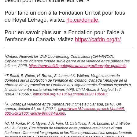
Pour faire un don à la Fondation Un toit pour tous
de Royal LePage, visitez
rlp.ca/donate
.
Pour en savoir plus sur la Fondation pour l’aide à
l’enfance du Canada, visitez
https://cafdn.org/fr/
.
1
Ontario Network for VAW Coordinating Committees (ON-VAWCC).
L’épidémie de violence fondée sur le genre et de violence entre partenaires
intimes, 2025.
https://www.buildingabiggerwave.org/actions/gbv-epidemic
.
2
T. Black, B. Fallon, H. Brown, S. Innes et K. William, Vingt-cinq ans de
données sur la protection de l’enfance en Ontario, Canada : Analyse de la
réponse de la protection de l’enfance aux signalements d’enfants exposés à
la violence entre partenaires intimes (VPI), Child Abuse & Neglect 147
(2024) : 106567.
https://doi.org/10.1016/j.chiabu.2023.106567
.
3
A. Cotter, La violence entre partenaires intimes au Canada, 2018 : Un
aperçu, Juristat 41, no 1 (2021).
https://www150.statcan.gc.ca/n1/pub/85-
002-x/2021001/article/00003-fra.htm
.
4
C. M. Forke, R. K. Myers, J. A. Fein, M. Catallozzi, A. R. Localio, D. J. Wiebe
et J. A. Grisso, Être témoin de violence entre partenaires intimes durant
l’enfance : Comment les garçons et les filles reproduisent les comportements
de leurs parents à l’adolescence, Child Abuse & Neglect 84 (2018) : 241–