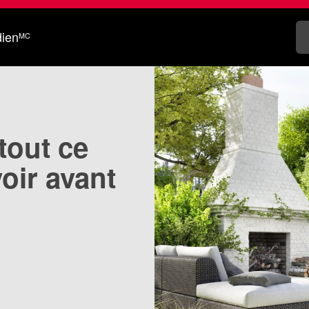
dien
MC
tout ce
oir avant