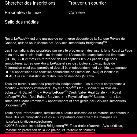
Chercher des inscriptions
Trouver un courtier
Propriétés de luxe
Carrière
Salle des médias
MD
Royal LePage
est une marque de commerce déposée de la Banque Royale du
MD
Canada, utilisée sous licence par Services immobiliers Bridgemarq
.
Les informations des propriétés sur ce site proviennent des inscriptions Royal LePage
et du service de distribution de données de l'Association canadienne de l’immeuble
(SDD®). SDD® mets en référence des inscriptions tenues par des agences
immobilières autres que Royal LePage et ses distributeurs. L'exactitude de
l'information n'est pas garantie et devrait être indépendamment vérifiée. La marque
DDF® appartient à l'Association canadienne de l'immeuble (ACI) et identifie le
REALTOR.ca Installation de distribution de données (SDD®).
Tous les bureaux sont des propriétés indépendantes. Les bureaux comprenant la
MD
mention « Services immobiliers Royal LePage
Ltée », incluant sa division «
MD
MD
Johnston & Daniel
», « Royal LePage
Credit Valley Real Estate », « Royal
MD
MD
LePage
West Real Estate Services », « Royal LePage
Sussex », et « Les
immeubles Mont-Tremblant » appartiennent et sont gérés par Services immobiliers
MD
Bridgemarq
.
Toute copie, reproduction, distribution ou autre utilisation de ce matériel est défendue.
Consultez les divulgations et les avis importants concernant les marques ici
rlp.ca/avisjuridiquesetdecharges
.
MD
©2026 Services immobiliers Bridgemarq
. Tous droits réservés.
Avis juridique
,
Politique de protection de la vie privée
, et
Politique de témoins
.