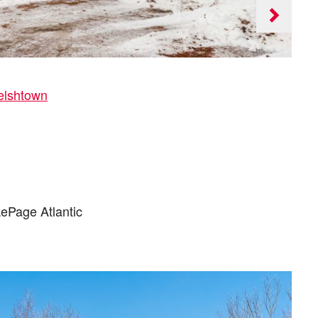
Next
slide
elshtown
LePage Atlantic