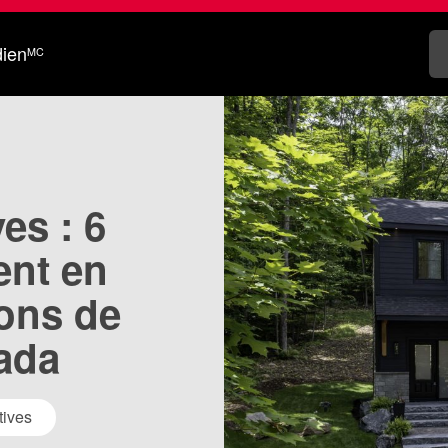
dien
MC
es : 6
ent en
ions de
nada
tives