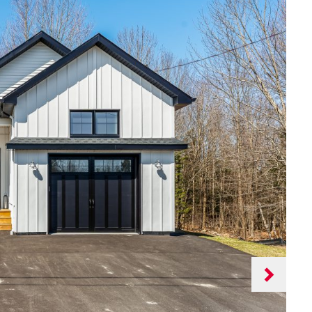
Next
slide