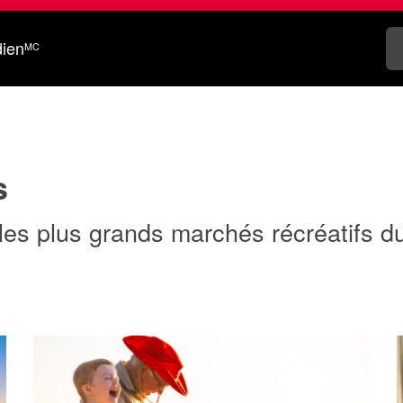
dien
MC
s
les plus grands marchés récréatifs 