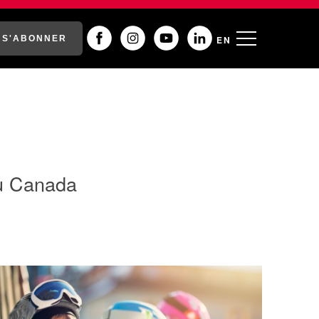
S'ABONNER
EN
du Canada