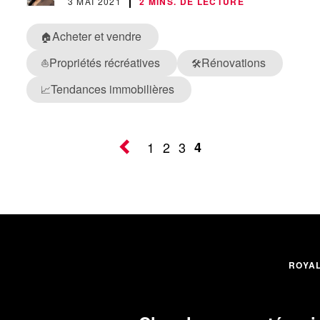
3 MAI 2021
2 MINS. DE LECTURE
Acheter et vendre
🏠
Propriétés récréatives
Rénovations
⛵
🛠️
Tendances immobilières
📈
1
2
3
4
ROYA