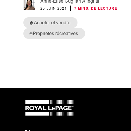
Anne-Elise Cugliari Allegritti
25 JUIN 2021
7 MINS. DE LECTURE
Acheter et vendre
🏠
Propriétés récréatives
⛵