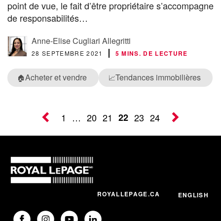
point de vue, le fait d’être propriétaire s’accompagne
de responsabilités…
Anne-Elise Cugliari Allegritti
28 SEPTEMBRE 2021
5 MINS. DE LECTURE
Acheter et vendre
Tendances immobilières
🏠
📈
1
…
20
21
22
23
24
ROYALLEPAGE.CA
ENGLISH