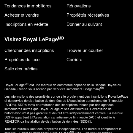
Tendances immobilières
Rénovations
Acheter et vendre
Propriétés récréatives
Inscriptions en vedette
Donner au suivant
MD
Visitez Royal LePage
Chercher des inscriptions
Trouver un courtier
Propriétés de luxe
Carrière
Salle des médias
MD
Royal LePage
est une marque de commerce déposée de la Banque Royale du
MD
Canada, utilisée sous licence par Services immobiliers Bridgemarq
.
Les informations des propriétés sur ce site proviennent des inscriptions Royal LePage
et du service de distribution de données de l'Association canadienne de l’immeuble
(SDD®). SDD® mets en référence des inscriptions tenues par des agences
immobilières autres que Royal LePage et ses distributeurs. L'exactitude de
l'information n'est pas garantie et devrait être indépendamment vérifiée. La marque
DDF® appartient à l'Association canadienne de l'immeuble (ACI) et identifie le
REALTOR.ca Installation de distribution de données (SDD®).
Tous les bureaux sont des propriétés indépendantes. Les bureaux comprenant la
MD
mention « Services immobiliers Royal LePage
Ltée », incluant sa division «