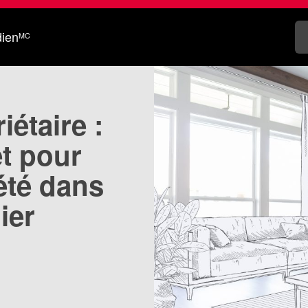
dien
MC
iétaire :
t pour
été dans
ier