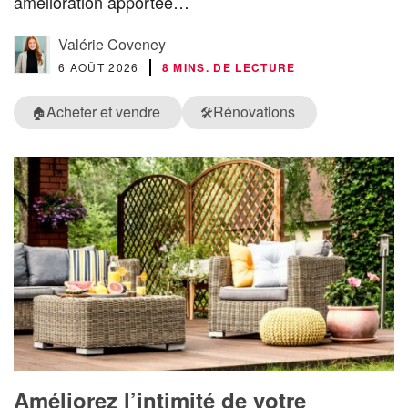
amélioration apportée…
Valérie Coveney
6 AOÛT 2026
8 MINS. DE LECTURE
Acheter et vendre
Rénovations
🏠
🛠️
Améliorez l’intimité de votre