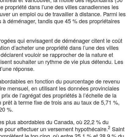
ne propriété dans l’une des villes canadiennes les
uver un emploi ou de travailler à distance. Parmi les
ts à déménager, tandis que 45 % des propriétaires
rogées qui envisagent de déménager citent le coût
ion d’acheter une propriété dans l’une des villes
déclarent vouloir se rapprocher de la nature et
isent souhaiter un rythme de vie plus détendu. Les
d’une réponse.
s abordables en fonction du pourcentage de revenu
re mensuel, en utilisant les données provinciales
rix de l’agrégat des propriétés à l’échelle de la
n prêt à terme fixe de trois ans au taux de 5,71 %,
 20 %.
s les plus abordables du Canada, où 22,2 % du
2
e pour effectuer un versement hypothécaire.
Saint
mplètent le top cinq, où entre 25,1 % et 28,9 % du