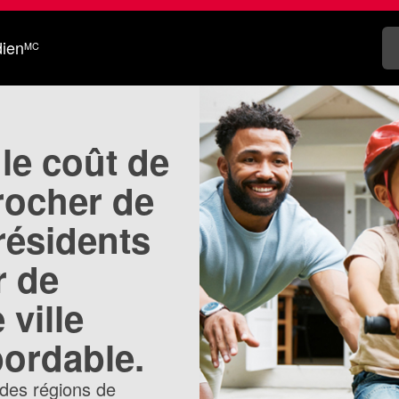
dien
MC
 le coût de
procher de
 résidents
r de
 ville
ordable.
des régions de