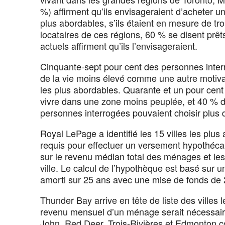
%) affirment qu’ils envisageraient d’acheter u
plus abordables, s’ils étaient en mesure de tro
locataires de ces régions, 60 % se disent prê
actuels affirment qu’ils l’envisageraient.
Cinquante-sept pour cent des personnes inter
de la vie moins élevé comme une autre motivat
les plus abordables. Quarante et un pour cent 
vivre dans une zone moins peuplée, et 40 % d
personnes interrogées pouvaient choisir plus 
Royal LePage a identifié les 15 villes les plu
requis pour effectuer un versement hypothécai
sur le revenu médian total des ménages et les p
ville. Le calcul de l’hypothèque est basé sur u
amorti sur 25 ans avec une mise de fonds de
Thunder Bay arrive en tête de liste des ville
revenu mensuel d’un ménage serait nécessair
John, Red Deer, Trois-Rivières et Edmonton co