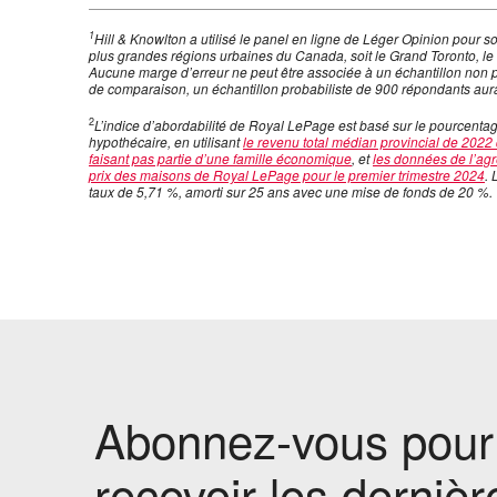
1
Hill & Knowlton a utilisé le panel en ligne de Léger Opinion pour s
plus grandes régions urbaines du Canada, soit le Grand Toronto, le 
Aucune marge d’erreur ne peut être associée à un échantillon non pro
de comparaison, un échantillon probabiliste de 900 répondants aurai
2
L’indice d’abordabilité de Royal LePage est basé sur le pourcent
hypothécaire, en utilisant
le revenu total médian provincial de 202
faisant pas partie d’une famille économique
, et
les données de l’agré
prix des maisons de Royal LePage pour le premier trimestre 2024
. 
taux de 5,71 %, amorti sur 25 ans avec une mise de fonds de 20 %.
Abonnez-vous pour
recevoir les dernièr