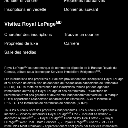
Acheter et vendre
Propriétés récréatives
Inscriptions en vedette
Donner au suivant
MD
Visitez Royal LePage
Chercher des inscriptions
Trouver un courtier
Propriétés de luxe
Carrière
Salle des médias
MD
Royal LePage
est une marque de commerce déposée de la Banque Royale du
MD
Canada, utilisée sous licence par Services immobiliers Bridgemarq
.
Les informations des propriétés sur ce site proviennent des inscriptions Royal LePage
et du service de distribution de données de l'Association canadienne de l’immeuble
(SDD®). SDD® mets en référence des inscriptions tenues par des agences
immobilières autres que Royal LePage et ses distributeurs. L'exactitude de
l'information n'est pas garantie et devrait être indépendamment vérifiée. La marque
DDF® appartient à l'Association canadienne de l'immeuble (ACI) et identifie le
REALTOR.ca Installation de distribution de données (SDD®).
Tous les bureaux sont des propriétés indépendantes. Les bureaux comprenant la
MD
mention « Services immobiliers Royal LePage
Ltée », incluant sa division «
MD
MD
Johnston & Daniel
», « Royal LePage
Credit Valley Real Estate », « Royal
MD
MD
LePage
West Real Estate Services », « Royal LePage
Sussex », et « Les
immeubles Mont-Tremblant » appartiennent et sont gérés par Services immobiliers