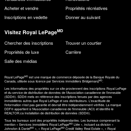
Acheter et vendre
Propriétés récréatives
Inscriptions en vedette
Donner au suivant
MD
Visitez Royal LePage
Chercher des inscriptions
Trouver un courtier
Propriétés de luxe
Carrière
Salle des médias
MD
Royal LePage
est une marque de commerce déposée de la Banque Royale du
MD
Canada, utilisée sous licence par Services immobiliers Bridgemarq
.
Les informations des propriétés sur ce site proviennent des inscriptions Royal LePage
et du service de distribution de données de l'Association canadienne de l’immeuble
(SDD®). SDD® mets en référence des inscriptions tenues par des agences
immobilières autres que Royal LePage et ses distributeurs. L'exactitude de
l'information n'est pas garantie et devrait être indépendamment vérifiée. La marque
DDF® appartient à l'Association canadienne de l'immeuble (ACI) et identifie le
REALTOR.ca Installation de distribution de données (SDD®).
Tous les bureaux sont des propriétés indépendantes. Les bureaux comprenant la
MD
mention « Services immobiliers Royal LePage
Ltée », incluant sa division «
MD
MD
Johnston & Daniel
», « Royal LePage
Credit Valley Real Estate », « Royal