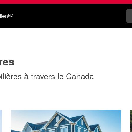
dien
MC
res
lières à travers le Canada