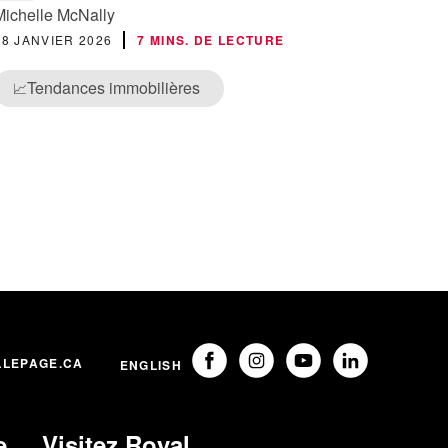
Michelle McNally
28 JANVIER 2026
7 MINS. DE LECTURE
Tendances immobilières
📈
LLEPAGE.CA
ENGLISH
e
Visitez Royal