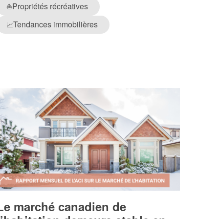
Propriétés récréatives
⛵
Tendances immobilières
📈
Le marché canadien de