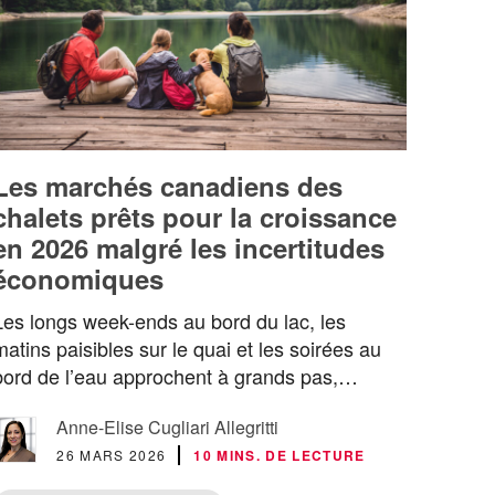
Les marchés canadiens des
chalets prêts pour la croissance
en 2026 malgré les incertitudes
économiques
Les longs week-ends au bord du lac, les
matins paisibles sur le quai et les soirées au
bord de l’eau approchent à grands pas,…
Anne-Elise Cugliari Allegritti
26 MARS 2026
10 MINS. DE LECTURE