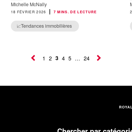
Michelle McNally
18 FÉVRIER 2026
7 MINS. DE LECTURE
Tendances immobilières
📈
1
2
3
4
5
…
24
ROYA
Chercher par catégori