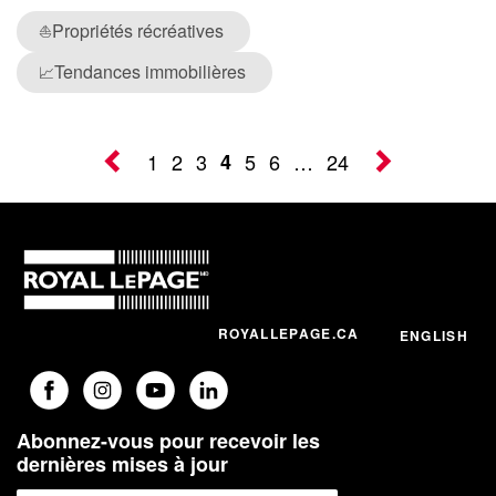
Propriétés récréatives
⛵
Tendances immobilières
📈
1
2
3
4
5
6
…
24
ROYALLEPAGE.CA
ENGLISH
Abonnez-vous pour recevoir les
dernières mises à jour