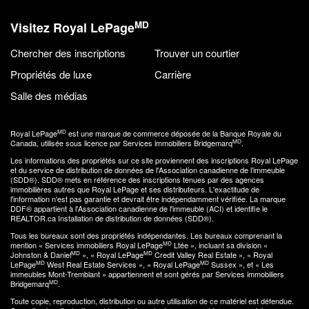
MD
Visitez Royal LePage
Chercher des inscriptions
Trouver un courtier
Propriétés de luxe
Carrière
Salle des médias
MD
Royal LePage
est une marque de commerce déposée de la Banque Royale du
MD
Canada, utilisée sous licence par Services immobiliers Bridgemarq
.
Les informations des propriétés sur ce site proviennent des inscriptions Royal LePage
et du service de distribution de données de l'Association canadienne de l’immeuble
(SDD®). SDD® mets en référence des inscriptions tenues par des agences
immobilières autres que Royal LePage et ses distributeurs. L'exactitude de
l'information n'est pas garantie et devrait être indépendamment vérifiée. La marque
DDF® appartient à l'Association canadienne de l'immeuble (ACI) et identifie le
REALTOR.ca Installation de distribution de données (SDD®).
Tous les bureaux sont des propriétés indépendantes. Les bureaux comprenant la
MD
mention « Services immobiliers Royal LePage
Ltée », incluant sa division «
MD
MD
Johnston & Daniel
», « Royal LePage
Credit Valley Real Estate », « Royal
MD
MD
LePage
West Real Estate Services », « Royal LePage
Sussex », et « Les
immeubles Mont-Tremblant » appartiennent et sont gérés par Services immobiliers
MD
Bridgemarq
.
Toute copie, reproduction, distribution ou autre utilisation de ce matériel est défendue.