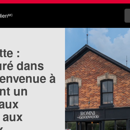
dien
MC
te :
uré dans
Bienvenue à
ant un
 aux
, aux
x