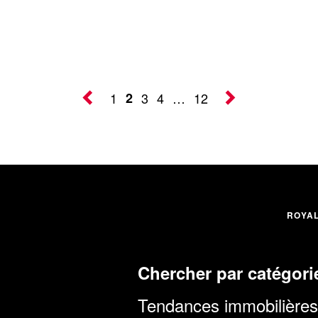
1
2
3
4
…
12
ROYA
Chercher par catégori
Tendances immobilières