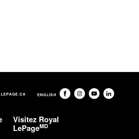
LLEPAGE.CA
ENGLISH
e
Visitez Royal
MD
LePage